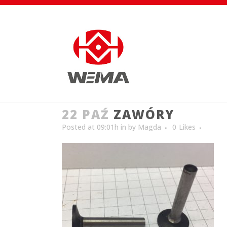
22 PAŹ
ZAWÓRY
Posted at 09:01h
in
by
Magda
0
Likes