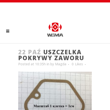
22 PAŹ
USZCZELKA
POKRYWY ZAWORU
Posted at 10:35h
in
by
Magda
0
Likes