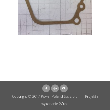
Copyright © 2017 Power Poland Sp. z o.o – Projekt i
wykonanie
2Creo