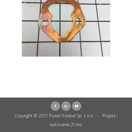
Copyright © 2017 Power Poland Sp. z o.o – Projekt i
wykonanie
2Creo