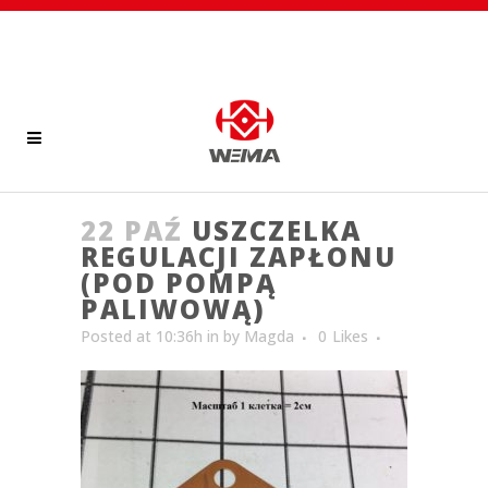
22 PAŹ
USZCZELKA
REGULACJI ZAPŁONU
(POD POMPĄ
PALIWOWĄ)
Posted at 10:36h
in
by
Magda
0
Likes