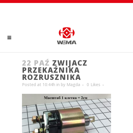
22 PAŹ
ZWIJACZ
PRZEKAŹNIKA
ROZRUSZNIKA
Posted at 10:44h
in
by
Magda
0
Likes