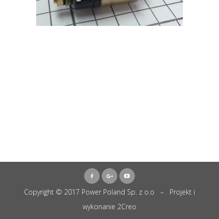
Copyright © 2017 Power Poland Sp. z o.o – Projekt i
wykonanie
2Creo