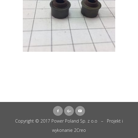
Copyright © 2017 Power Poland Sp. z o.o – Projekt i
wykonanie
2Creo