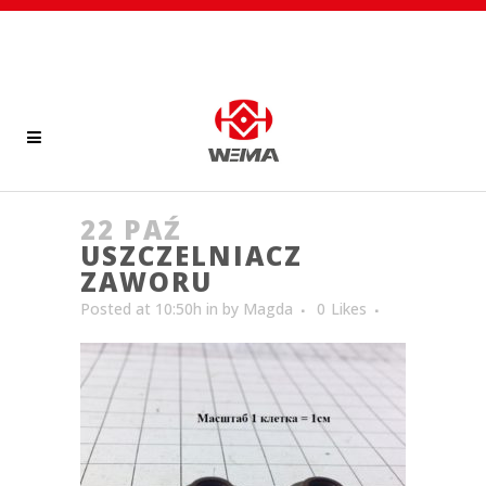
22 PAŹ
USZCZELNIACZ
ZAWORU
Posted at 10:50h
in
by
Magda
0
Likes