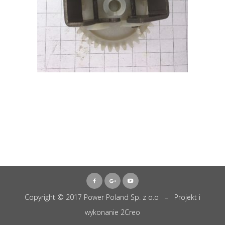
Copyright © 2017 Power Poland Sp. z o.o – Projekt i
wykonanie
2Creo