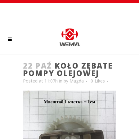
22 PAŹ
KOŁO ZĘBATE
POMPY OLEJOWEJ
Posted at 11:07h
in
by
Magda
0
Likes