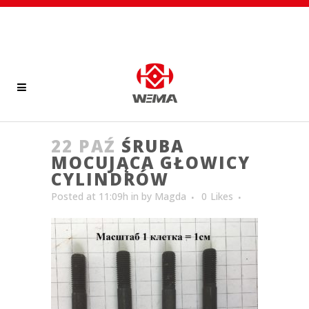
22 PAŹ
ŚRUBA
MOCUJĄCA GŁOWICY
CYLINDRÓW
Posted at 11:09h
in
by
Magda
0
Likes