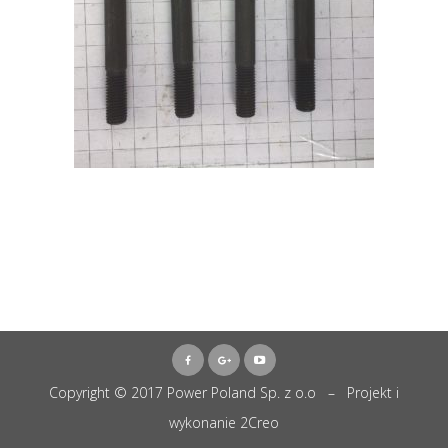
Copyright © 2017 Power Poland Sp. z o.o – Projekt i
wykonanie
2Creo