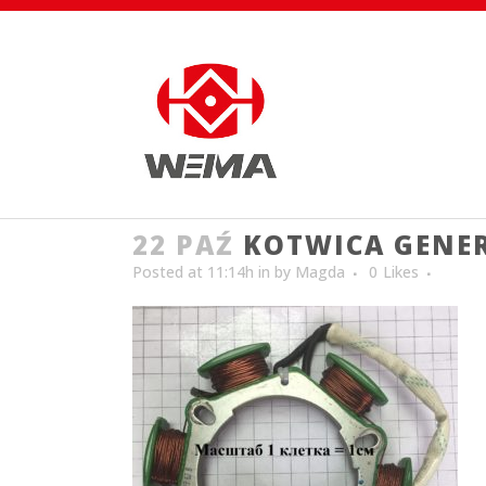
22 PAŹ
KOTWICA GENE
Posted at 11:14h
in
by
Magda
0
Likes