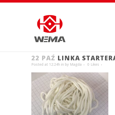
22 PAŹ
LINKA STARTER
Posted at 12:24h
in
by
Magda
0
Likes