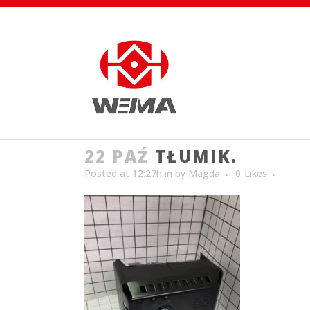
22 PAŹ
TŁUMIK.
Posted at 12:27h
in
by
Magda
0
Likes