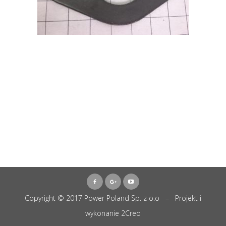
Copyright © 2017 Power Poland Sp. z o.o – Projekt i
wykonanie
2Creo