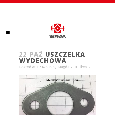
22 PAŹ
USZCZELKA
WYDECHOWA
Posted at 12:42h
in
by
Magda
0
Likes