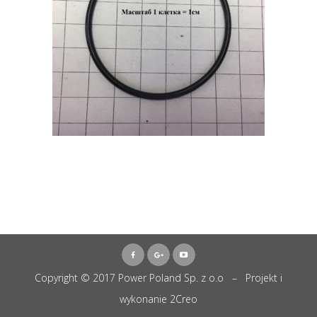
Copyright © 2017 Power Poland Sp. z o.o – Projekt i
wykonanie
2Creo