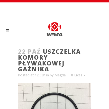
22 PAŹ
USZCZELKA
KOMORY
PŁYWAKOWEJ
GAŹNIKA
Posted at 12:53h
in
by
Magda
0
Likes