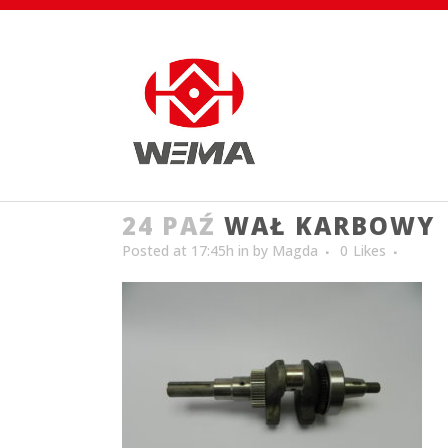
24 PAŹ
WAŁ KARBOWY
Posted at 17:45h
in
by
Magda
0
Likes