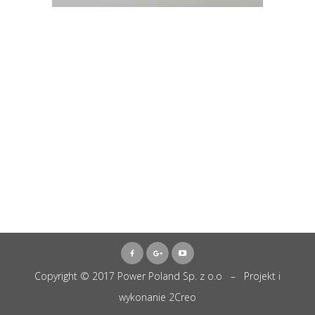
Copyright © 2017 Power Poland Sp. z o.o – Projekt i
wykonanie
2Creo