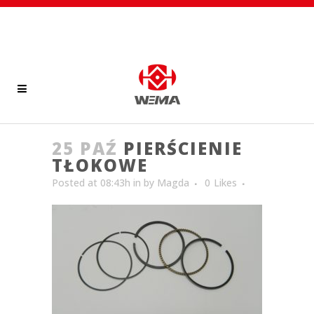
25 PAŹ
PIERŚCIENIE
TŁOKOWE
Posted at 08:43h
in
by
Magda
0
Likes