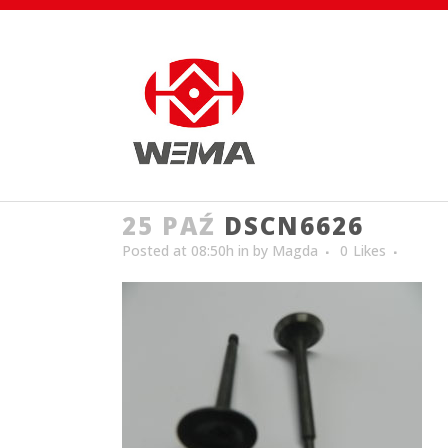
25 PAŹ
DSCN6626
Posted at 08:50h
in
by
Magda
0
Likes