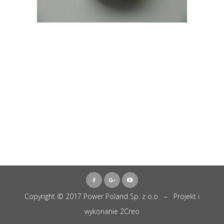
Copyright © 2017 Power Poland Sp. z o.o – Projekt i
wykonanie
2Creo