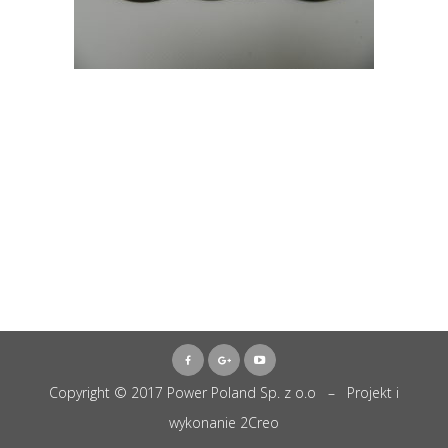
Copyright © 2017 Power Poland Sp. z o.o – Projekt i
wykonanie
2Creo