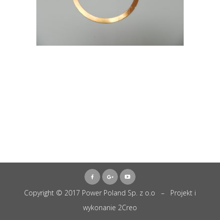
Copyright © 2017 Power Poland Sp. z o.o – Projekt i
wykonanie
2Creo