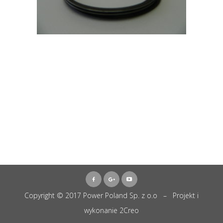
Copyright © 2017 Power Poland Sp. z o.o – Projekt i
wykonanie
2Creo