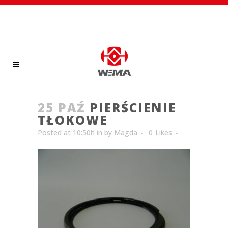
25 PAŹ
PIERŚCIENIE
TŁOKOWE
Posted at 10:50h
in
by
Magda
0
Likes