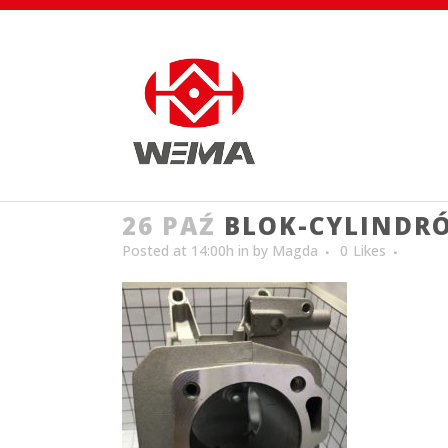
26 PAŹ
BLOK-CYLINDR
Posted at 14:00h
in
by
Magda
0
Likes