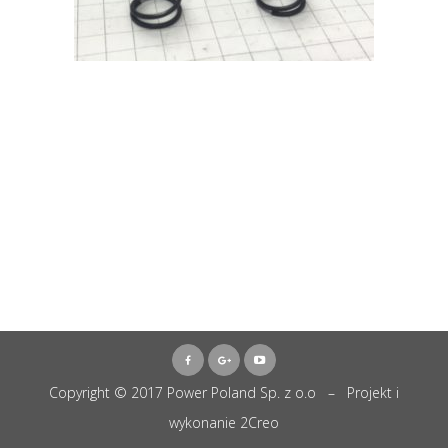
Copyright © 2017 Power Poland Sp. z o.o – Projekt i
wykonanie
2Creo