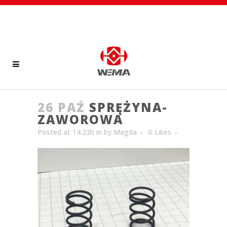
26 PAŹ
SPRĘŻYNA-
ZAWOROWA
Posted at 14:23h
in
by
Magda
0
Likes