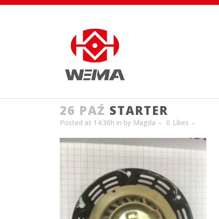
26 PAŹ
STARTER
Posted at 14:36h
in
by
Magda
0
Likes