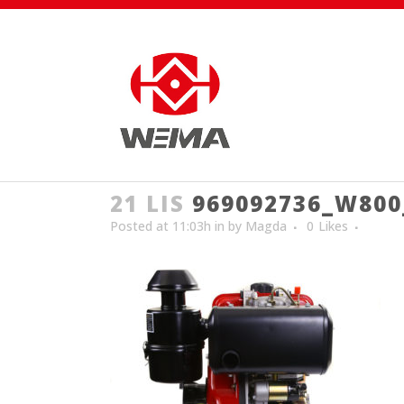
21 LIS
969092736_W800
Posted at 11:03h
in
by
Magda
0
Likes