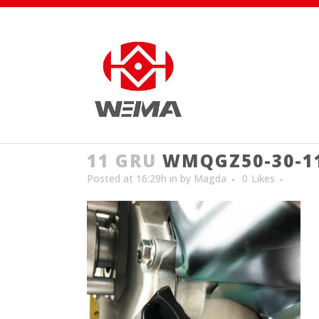
11 GRU
WMQGZ50-30-1
Posted at 16:29h
in
by
Magda
0
Likes