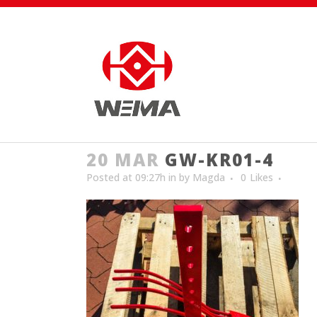
20 MAR
GW-KR01-4
Posted at 09:27h
in
by
Magda
0
Likes