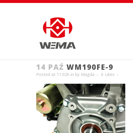
14 PAŹ
WM190FE-9
Posted at 11:02h
in
by
Magda
0
Likes