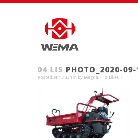
04 LIS
PHOTO_2020-09-1
Posted at 13:33h
in
by
Magda
0
Likes