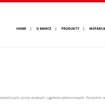
HOME
O MARCE
PRODUKTY
WSPARCI
ądotwórczych, pomp wodnych, ciągników jednoosiowych. .Korzystne cen