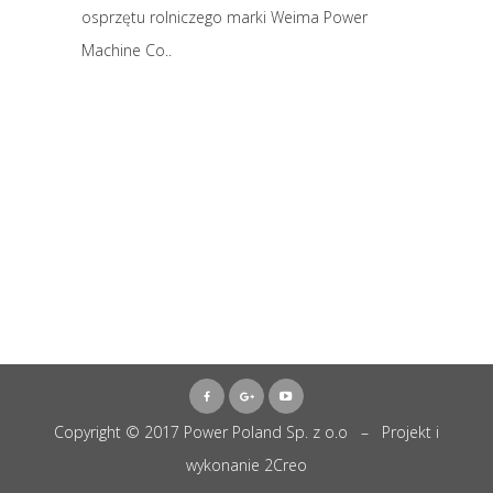
osprzętu rolniczego marki Weima Power
Machine Co..
Copyright © 2017 Power Poland Sp. z o.o – Projekt i
wykonanie
2Creo