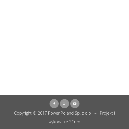
Copyright © 2017 Power Poland Sp. z o.o – Projekt i
wykonanie
2Creo